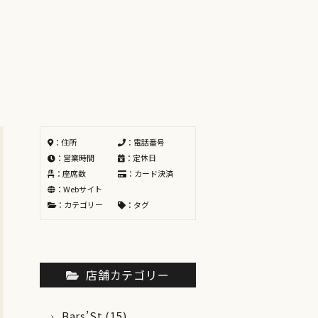
：住所
：電話番号
：営業時間
：定休日
：座席数
：カード決済
：Webサイト
：カテゴリー
：タグ
店舗カテゴリー
Bars’St
(15)