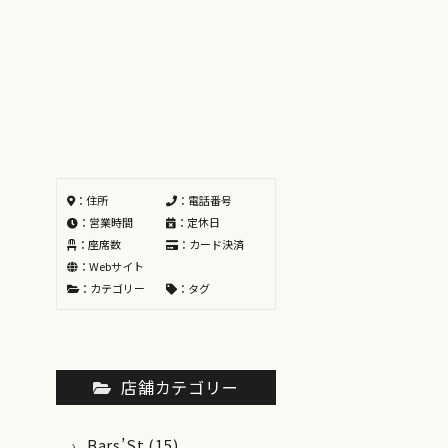
：住所
：電話番号
：営業時間
：定休日
：座席数
：カード決済
：Webサイト
：カテゴリー
：タグ
店舗カテゴリー
Bars’St
(15)