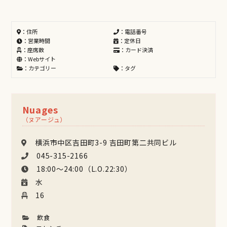
：住所
：電話番号
：営業時間
：定休日
：座席数
：カード決済
：Webサイト
：カテゴリー
：タグ
Nuages
（ヌアージュ）
横浜市中区吉田町3-9 吉田町第二共同ビル
045-315-2166
18:00～24:00（L.O.22:30）
水
16
飲食