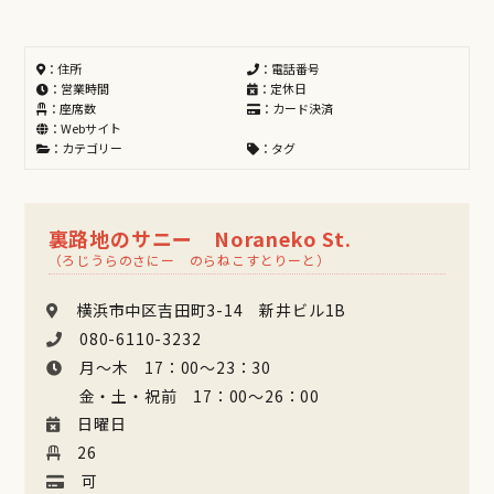
：住所
：電話番号
：営業時間
：定休日
：座席数
：カード決済
：Webサイト
：カテゴリー
：タグ
裏路地のサニー Noraneko St.
（ろじうらのさにー のらねこすとりーと）
横浜市中区吉田町3-14 新井ビル1B
080-6110-3232
月〜木 17：00～23：30
金・土・祝前 17：00～26：00
日曜日
26
可