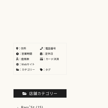
：住所
：電話番号
：営業時間
：定休日
：座席数
：カード決済
：Webサイト
：カテゴリー
：タグ
店舗カテゴリー
Bars’St
(15)