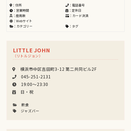
：住所
：電話番号
：営業時間
：定休日
：座席数
：カード決済
：Webサイト
：カテゴリー
：タグ
LITTLE JOHN
（リトルジョン）
横浜市中区吉田町3-12 第二共同ビル2F
045-251-2131
19:00〜23:30
日・祝
飲食
ジャズバー