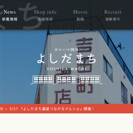
News
Shop info
Movie
Recruit
新着情報
店舗情報
動画
募集案件
報
»
9/27 『よしだまち裏道つながるマルシェ』開催！