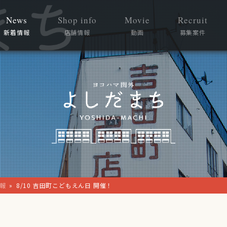
News
Shop info
Movie
Recruit
新着情報
店舗情報
動画
募集案件
報
»
8/10 吉田町こどもえん日 開催！