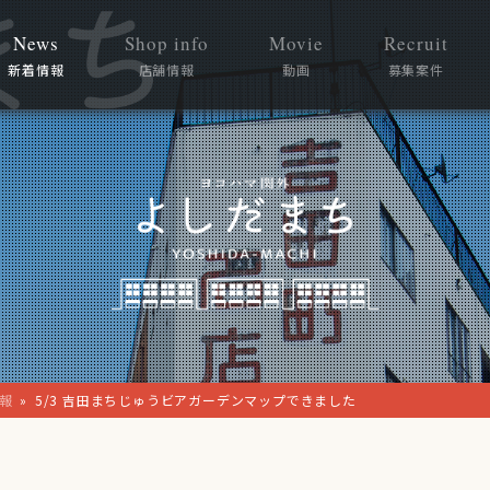
News
Shop info
Movie
Recruit
新着情報
店舗情報
動画
募集案件
報
»
5/3 吉田まちじゅうビアガーデンマップできました